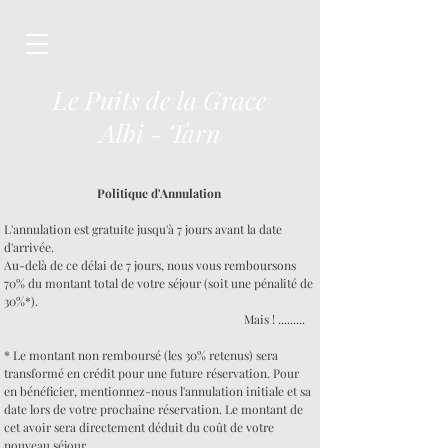
Le Puits de la Grace
Albi - Tarn
Politique d'Annulation
L'annulation est gratuite jusqu'à 7 jours avant la date
d'arrivée.
Au-delà de ce délai de 7 jours, nous vous remboursons
70% du montant total de votre séjour (soit une pénalité de
30%*).
Mais ! .........
* Le montant non remboursé (les 30% retenus) sera
transformé en crédit pour une future réservation. Pour
en bénéficier, mentionnez-nous l'annulation initiale et sa
date lors de votre prochaine réservation. Le montant de
cet avoir sera directement déduit du coût de votre
nouveau séjour.