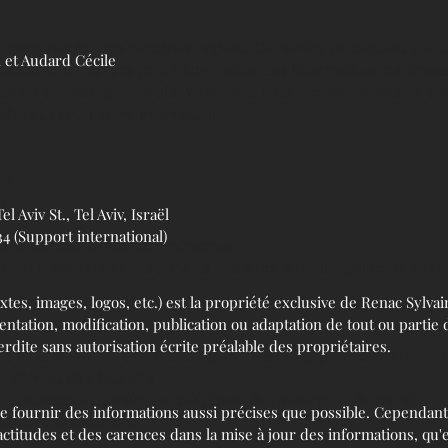
ment requis dans certaines régions. Ce modèle ne contient que d
 et Audard Cécile
tion, et il n'est pas prêt à être publié. Les informations contenu
prise ou de votre type de site Web. Nous vous recommandons de de
ndre et à créer votre impressum.
ale
ise
 Aviv St., Tel Aviv, Israël
4 (Support international)
 et adresse e-mail de l'entreprise
 du commerce et des sociétés, ou autre autorité applicable à l'act
xtes, images, logos, etc.) est la propriété exclusive de Renac Sylva
ntation, modification, publication ou adaptation de tout ou partie 
erdite sans autorisation écrite préalable des propriétaires.
s dans le cadre d'une activité qui nécessite l'approbation d'une aut
le doivent être fournies
 et adresse et numéro de téléphone de l'hébergeur de son site
de fournir des informations aussi précises que possible. Cependant
e données personnelles
titudes et des carences dans la mise à jour des informations, qu'ell
cookies