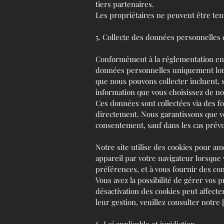
tiers partenaires.
Les propriétaires ne peuvent être tenu
La Commission européenne fournit un
à l'adresse
http://ec.europa.eu/con
5. Collecte des données personnelles 
d'arbitrage de la Commission europé
règlement des litiges devant un cons
Conformément à la réglementation en vi
données personnelles uniquement lorsq
E-mail :
que nous pouvons collecter incluent, 
Tél. :
information que vous choisissez de no
Fax :
Ces données sont collectées via des fo
Adresse :
directement. Nous garantissons que v
consentement, sauf dans les cas prévu
Notre site utilise des cookies pour am
appareil par votre navigateur lorsque v
préférences, et à vous fournir des co
Vous avez la possibilité de gérer vos 
désactivation des cookies peut affecte
leur gestion, veuillez consulter notre [