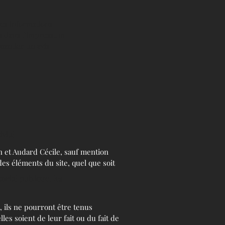
es informations
es dans l’impressum
mander un avis
ivité
in et Audard Cécile, sauf mention
des éléments du site, quel que soit
orité publique, les
, ils ne pourront être tenus
es soient de leur fait ou du fait de