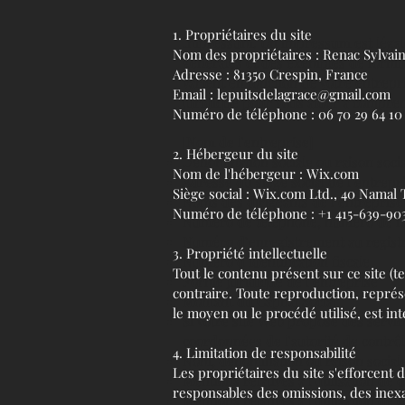
1. Propriétaires du site
Impressum. Un impressum est légale
Nom des propriétaires : Renac Sylvain
générales et des exemples de formula
Adresse : 81350 Crespin, France
varient en fonction de votre entre
Email : lepuitsdelagrace@gmail.com
juridique pour vous aider à compre
Numéro de téléphone : 06 70 29 64 10
[Nom de l'entreprise]
2. Hébergeur du site
Dénomination sociale ou raison soci
Nom de l'hébergeur : Wix.com
Adresse du siège social de l’entrepr
Siège social : Wix.com Ltd., 40 Namal Tel
Noms des dirigeants de l’entreprise
Numéro de téléphone : +1 415-639-903
Numéro de téléphone, numéro de fax
Numéro d’enregistrement au registre
3. Propriété intellectuelle
Numéro d’identification fiscale
Tout le contenu présent sur ce site (te
Forme juridique de l’entreprise
contraire. Toute reproduction, représe
Montant du Capital Social
le moyen ou le procédé utilisé, est int
Si votre site Web propose des service
coordonnées de l'autorité de contrô
4. Limitation de responsabilité
Nom, dénomination ou raison sociale
Les propriétaires du site s'efforcent 
Mentions relatives à l'utilisation d
responsables des omissions, des inexac
Mentions relatives à l'utilisation de 