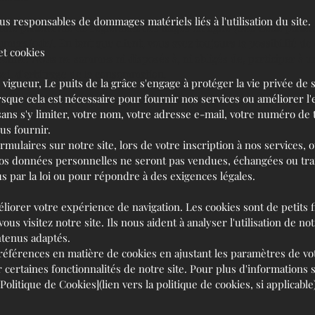
s responsables de dommages matériels liés à l'utilisation du site.
e plateforme de règlement des litiges en ligne (OS). Cette platef
sumers/odr/.
En tant que client, vous avez toujours la possibilité de 
et cookies
enne. Nous ne sommes ni disposés à, ni obligés de, participer à 
eil d'arbitrage de la consommation.
gueur, Le puits de la grâce s'engage à protéger la vie privée de s
ue cela est nécessaire pour fournir nos services ou améliorer l'
sans s'y limiter, votre nom, votre adresse e-mail, votre numéro de 
us fournir.
rmulaires sur notre site, lors de votre inscription à nos services,
os données personnelles ne seront pas vendues, échangées ou tran
s par la loi ou pour répondre à des exigences légales.
éliorer votre expérience de navigation. Les cookies sont de petits f
ous visitez notre site. Ils nous aident à analyser l'utilisation de n
ntenus adaptés.
préférences en matière de cookies en ajustant les paramètres de vo
r certaines fonctionnalités de notre site. Pour plus d'informations 
Politique de Cookies](lien vers la politique de cookies, si applicable)