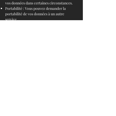
vos données dans certaines circonstances.
Portabilité : Vous pouvez demander la
portabilité de vos données à un autre
service.
7. Sécurité des données
Nous prenons la sécurité de vos
informations personnelles au sérieux. Nous
mettons en œuvre des mesures techniques
et organisationnelles appropriées pour
protéger vos données contre l'accès non
autorisé, l'utilisation ou la divulgation.
8. Cookies
Notre site utilise des cookies pour améliorer
votre expérience utilisateur. Les cookies
sont de petits fichiers texte stockés sur
votre appareil. Vous pouvez configurer
votre navigateur pour refuser les cookies,
mais cela peut affecter votre capacité à
utiliser certaines fonctionnalités de notre