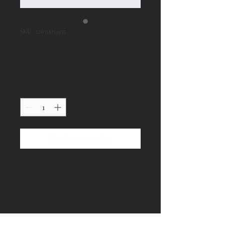
SKU : 126351351935
Article
Prix
45,00 €
Quantité
*
Ajouter au panier
Description d'article. Saisissez ici 
les caractéristiques de l'article : 
taille, matière et autres 
informations utiles.